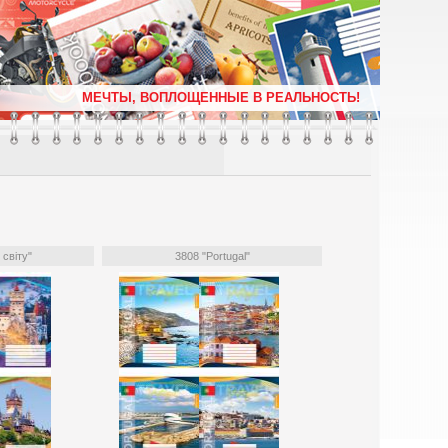
М
Е
Ч
Т
Ы
,
В
О
П
Л
О
Щ
Е
Н
Н
Ы
Е
В
Р
Е
А
Л
Ь
Н
О
С
Т
Ь
!
світу"
3808 "Portugal"