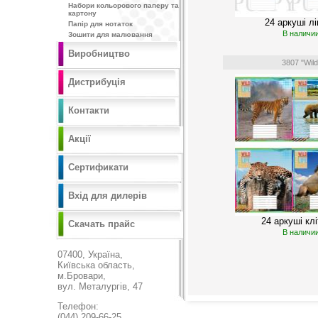
Набори кольорового паперу та
картону
24 аркуші лі
Папір для нотаток
В наличи
Зошити для малювання
Виробництво
3807 "Wild
Дистрибуція
Контакти
Акції
Сертификати
Вхід для дилерів
24 аркуші кл
Скачать прайс
В наличи
07400, Україна,
Київська область,
м.Бровари,
вул. Металургів, 47
Телефон:
(044) 209-66-25