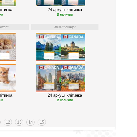
літинка
24 аркуші клітинка
ии
В наличии
itten"
3804 "Канада"
літинка
24 аркуші клітинка
ии
В наличии
12
13
14
15