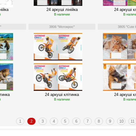
нійка
24 аркуші лінійка
24 аркуші к
и
В наличии
В налич
"
3806 "Мотокрос"
3805 "Cute K
ітинка
24 аркуші клітинка
24 аркуші к
и
В наличии
В налич
1
2
3
4
5
6
7
8
9
10
11