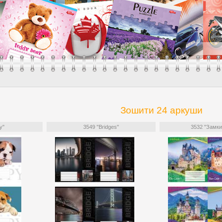
Зошити 24 аркуши
y"
3549 "Bridges"
3532 "Замки 