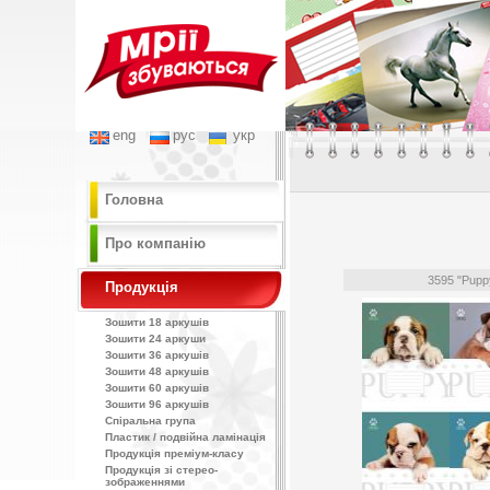
eng
рус
укр
Головна
Про компанію
3595 "Pupp
Продукція
Зошити 18 аркушів
Зошити 24 аркуши
Зошити 36 аркушів
Зошити 48 аркушів
Зошити 60 аркушів
Зошити 96 аркушів
Спіральна група
Пластик / подвійна ламінація
Продукція преміум-класу
Продукція зі стерео-
зображеннями