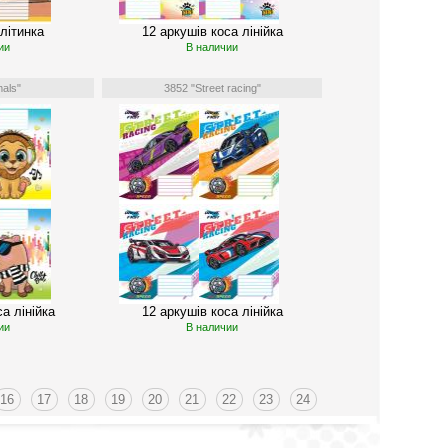
літинка
12 аркушів коса лінійка
ии
В наличии
als"
3852 "Street racing"
а лінійка
12 аркушів коса лінійка
ии
В наличии
16
17
18
19
20
21
22
23
24