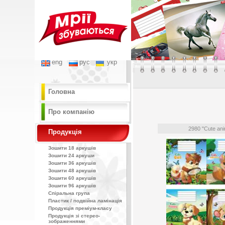
eng
рус
укр
Головна
Про компанію
2980 "Cute ani
Продукція
Зошити 18 аркушів
Зошити 24 аркуши
Зошити 36 аркушів
Зошити 48 аркушів
Зошити 60 аркушів
Зошити 96 аркушів
Спіральна група
Пластик / подвійна ламінація
Продукція преміум-класу
Продукція зі стерео-
зображеннями