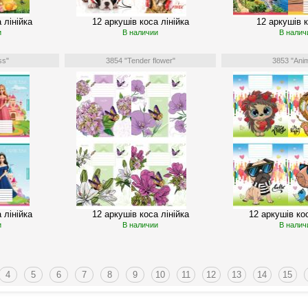
 лінійка
12 аркушів коса лінійка
12 аркушів к
и
В наличии
В налич
ss"
3854 "Tender flower"
3853 "Anim
 лінійка
12 аркушів коса лінійка
12 аркушів кос
и
В наличии
В налич
4
5
6
7
8
9
10
11
12
13
14
15