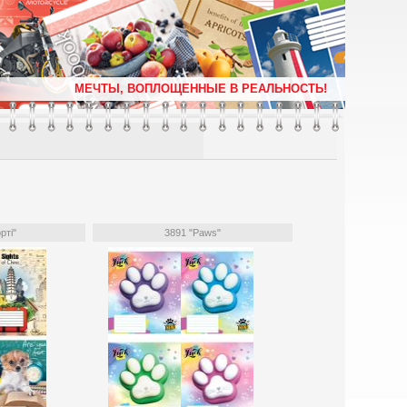
М
Е
Ч
Т
Ы
,
В
О
П
Л
О
Щ
Е
Н
Н
Ы
Е
В
Р
Е
А
Л
Ь
Н
О
С
Т
Ь
!
рті"
3891 "Paws"