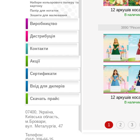
Набори кольорового паперу та
картону
12 аркушів коса
Папір для нотаток
В наличи
Зошити для малювання
Виробництво
3890 "Pince
Дистрибуція
Контакти
Акції
Сертификати
Вхід для дилерів
12 аркушів коса
Скачать прайс
В наличи
07400, Україна,
Київська область,
м.Бровари,
1
2
3
вул. Металургів, 47
Телефон:
(044) 209-66-25