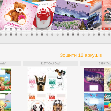
Зошити 12 аркушів
mals"
2157 "Cool Dog"
3399 "Асо