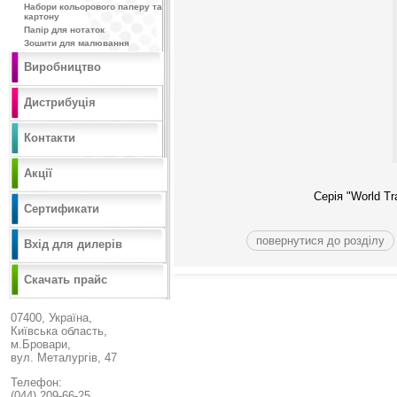
Набори кольорового паперу та
картону
Папір для нотаток
Зошити для малювання
Виробництво
Дистрибуція
Контакти
Акції
Серія "World T
Сертификати
повернутися до розділу
Вхід для дилерів
Скачать прайс
07400, Україна,
Київська область,
м.Бровари,
вул. Металургів, 47
Телефон:
(044) 209-66-25