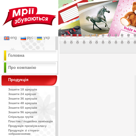
eng
рус
укр
Головна
Про компанію
Продукція
Зошити 18 аркушів
Зошити 24 аркуши
Зошити 36 аркушів
Зошити 48 аркушів
Зошити 60 аркушів
Зошити 96 аркушів
Спіральна група
Пластик / подвійна ламінація
Продукція преміум-класу
Продукція зі стерео-
зображеннями